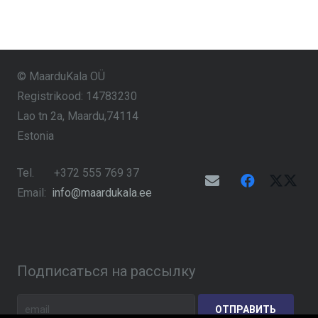
© MaarduKala OÜ
Registrikood: 14783230
Lao tn 2a, Maardu,74114
Estonia
Tel. +372 555 769 37
Email:
info@maardukala.ee
Подписаться на рассылку